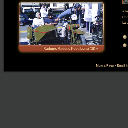
« To
Hon
La 
Raduno: Raduno Poggibonsi (SI) »
Moto a Raggi - Email: