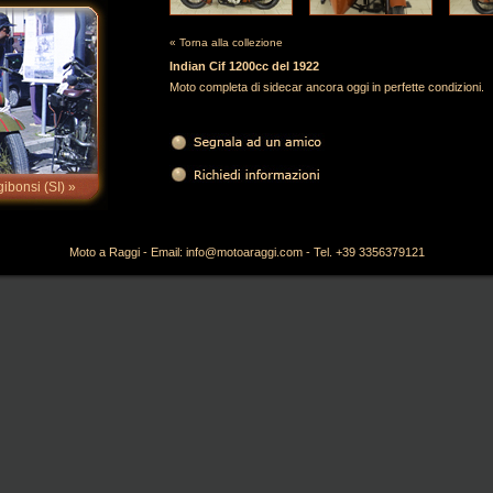
« Torna alla collezione
Indian Cif 1200cc del 1922
Moto completa di sidecar ancora oggi in perfette condizioni.
bonsi (SI) »
Moto a Raggi - Email:
info@motoaraggi.com
- Tel. +39 3356379121