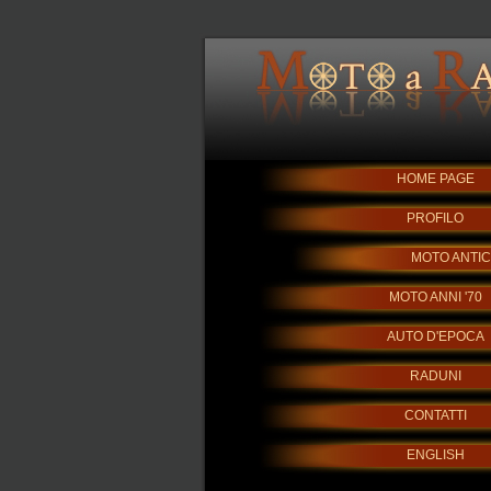
HOME PAGE
PROFILO
MOTO ANTI
MOTO ANNI '70
AUTO D'EPOCA
RADUNI
CONTATTI
ENGLISH